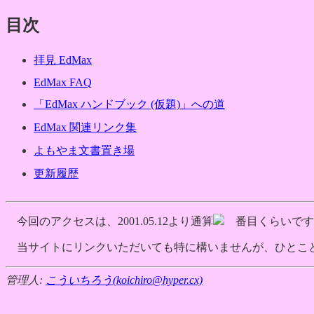
目次
拝見 EdMax
EdMax FAQ
「EdMax ハンドブック (仮題)」への道
EdMax 関連リンク集
よもやま文書置き場
更新履歴
今回のアクセスは、2001.05.12より通算
番目くらいです。
当サイトにリンクいただいても特に構いませんが、ひとこ
管理人:
こういちろう(koichiro@hyper.cx)