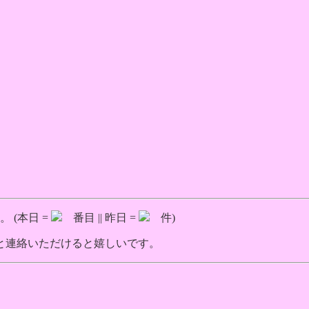
 (本日 =
番目 || 昨日 =
件)
と連絡いただけると嬉しいです。